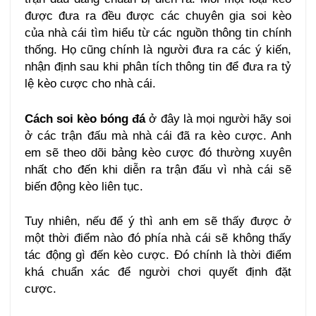
được đưa ra đều được các chuyên gia soi kèo
của nhà cái tìm hiểu từ các nguồn thông tin chính
thống. Họ cũng chính là người đưa ra các ý kiến,
nhận định sau khi phân tích thông tin để đưa ra tỷ
lệ kèo cược cho nhà cái.
Cách soi kèo bóng đá
ở đây là mọi người hãy soi
ở các trận đấu mà nhà cái đã ra kèo cược. Anh
em sẽ theo dõi bảng kèo cược đó thường xuyên
nhất cho đến khi diễn ra trận đấu vì nhà cái sẽ
biến động kèo liên tục.
Tuy nhiên, nếu để ý thì anh em sẽ thấy được ở
một thời điểm nào đó phía nhà cái sẽ không thấy
tác động gì đến kèo cược. Đó chính là thời điểm
khá chuẩn xác để người chơi quyết định đặt
cược.