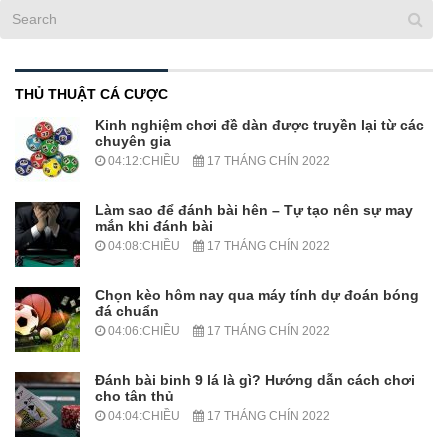
THỦ THUẬT CÁ CƯỢC
Kinh nghiệm chơi đề dàn được truyền lại từ các
chuyên gia
04:12:CHIỀU
17 THÁNG CHÍN 2022
Làm sao để đánh bài hên – Tự tạo nên sự may
mắn khi đánh bài
04:08:CHIỀU
17 THÁNG CHÍN 2022
Chọn kèo hôm nay qua máy tính dự đoán bóng
đá chuẩn
04:06:CHIỀU
17 THÁNG CHÍN 2022
Đánh bài binh 9 lá là gì? Hướng dẫn cách chơi
cho tân thủ
04:04:CHIỀU
17 THÁNG CHÍN 2022