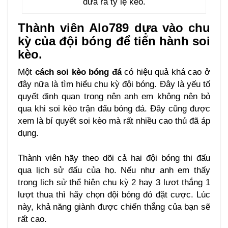
đưa ra tỷ lệ kèo.
Thành viên Alo789 dựa vào chu
kỳ của đội bóng để tiến hành soi
kèo.
Một
cách soi kèo bóng đá
có hiệu quả khá cao ở
đây nữa là tìm hiểu chu kỳ đội bóng. Đây là yếu tố
quyết định quan trọng nên anh em không nên bỏ
qua khi soi kèo trận đấu bóng đá. Đây cũng được
xem là bí quyết soi kèo mà rất nhiều cao thủ đã áp
dụng.
Thành viên hãy theo dõi cả hai đội bóng thi đấu
qua lịch sử đấu của họ. Nếu như anh em thấy
trong lịch sử thể hiện chu kỳ 2 hay 3 lượt thắng 1
lượt thua thì hãy chọn đội bóng đó đặt cược. Lúc
này, khả năng giành được chiến thắng của bạn sẽ
rất cao.