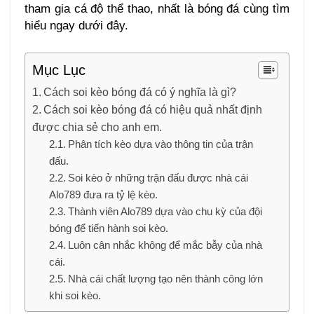
tham gia cá độ thể thao, nhất là bóng đá cùng tìm
hiểu ngay dưới đây.
Mục Lục
Cách soi kèo bóng đá có ý nghĩa là gì?
Cách soi kèo bóng đá có hiệu quả nhất định
được chia sẻ cho anh em.
Phân tích kèo dựa vào thông tin của trận
đấu.
Soi kèo ở những trận đấu được nhà cái
Alo789 đưa ra tỷ lệ kèo.
Thành viên Alo789 dựa vào chu kỳ của đội
bóng để tiến hành soi kèo.
Luôn cân nhắc không để mắc bẫy của nhà
cái.
Nhà cái chất lượng tạo nên thành công lớn
khi soi kèo.