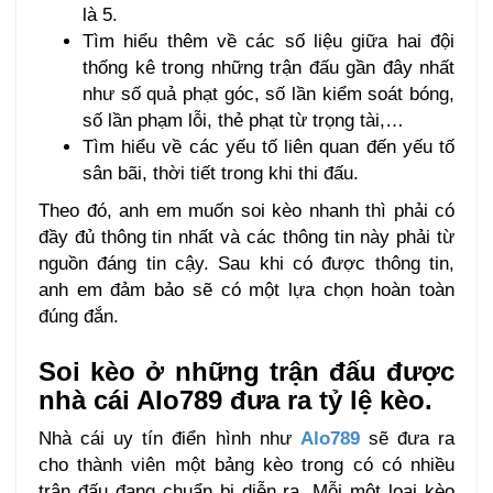
là 5.
Tìm hiểu thêm về các số liệu giữa hai đội
thống kê trong những trận đấu gần đây nhất
như số quả phạt góc, số lần kiểm soát bóng,
số lần phạm lỗi, thẻ phạt từ trọng tài,…
Tìm hiểu về các yếu tố liên quan đến yếu tố
sân bãi, thời tiết trong khi thi đấu.
Theo đó, anh em muốn soi kèo nhanh thì phải có
đầy đủ thông tin nhất và các thông tin này phải từ
nguồn đáng tin cậy. Sau khi có được thông tin,
anh em đảm bảo sẽ có một lựa chọn hoàn toàn
đúng đắn.
Soi kèo ở những trận đấu được
nhà cái Alo789 đưa ra tỷ lệ kèo.
Nhà cái uy tín điển hình như
Alo789
sẽ đưa ra
cho thành viên một bảng kèo trong có có nhiều
trận đấu đang chuẩn bị diễn ra. Mỗi một loại kèo