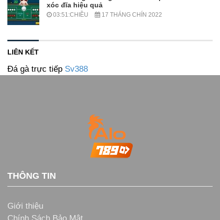
xóc đĩa hiệu quả
03:51:CHIỀU
17 THÁNG CHÍN 2022
LIÊN KẾT
Đá gà trực tiếp
Sv388
THÔNG TIN
Giới thiệu
Chính Sách Bảo Mật