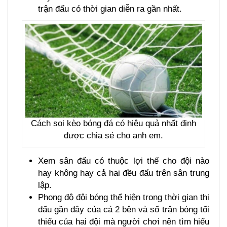
trận đấu có thời gian diễn ra gần nhất.
Cách soi kèo bóng đá có hiệu quả nhất định
được chia sẻ cho anh em.
Xem sân đấu có thuộc lợi thế cho đội nào
hay không hay cả hai đều đấu trên sân trung
lập.
Phong độ đội bóng thể hiện trong thời gian thi
đấu gần đây của cả 2 bên và số trận bóng tối
thiểu của hai đội mà người chơi nên tìm hiểu