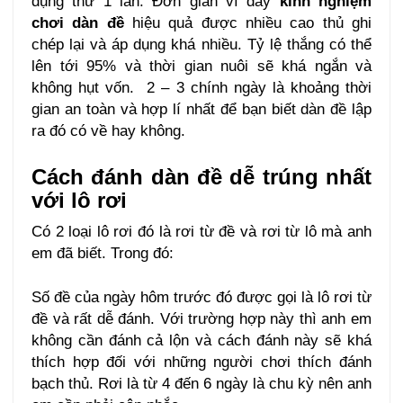
dụng thử 1 lần. Đơn giản vì đây
kinh nghiệm
chơi dàn đề
hiệu quả
được nhiều cao thủ ghi
chép lại và áp dụng khá nhiều. Tỷ lệ thắng có thể
lên tới 95% và thời gian nuôi sẽ khá ngắn và
không hụt vốn. 2 – 3 chính ngày là khoảng thời
gian an toàn và hợp lí nhất để bạn biết dàn đề lập
ra đó có về hay không.
Cách đánh dàn đề dễ trúng nhất
với lô rơi
Có 2 loại lô rơi đó là rơi từ đề và rơi từ lô mà anh
em đã biết. Trong đó:
Số đề của ngày hôm trước đó được gọi là lô rơi từ
đề và rất dễ đánh. Với trường hợp này thì anh em
không cần đánh cả lộn và cách đánh này sẽ khá
thích hợp đối với những người chơi thích đánh
bạch thủ. Rơi là từ 4 đến 6 ngày là chu kỳ nên anh