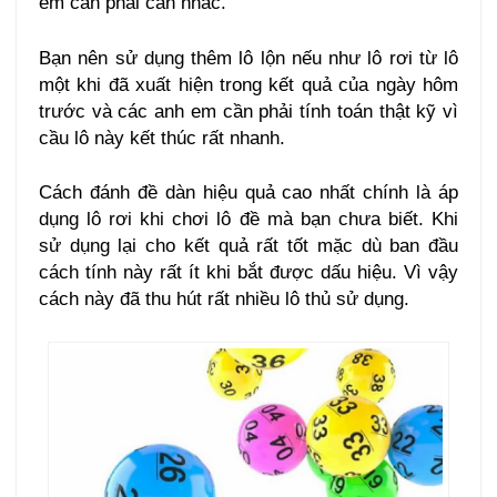
em cần phải cân nhắc.
Bạn nên sử dụng thêm lô lộn nếu như lô rơi từ lô
một khi đã xuất hiện trong kết quả của ngày hôm
trước và các anh em cần phải tính toán thật kỹ vì
cầu lô này kết thúc rất nhanh.
Cách đánh đề dàn hiệu quả cao nhất chính là áp
dụng lô rơi khi chơi lô đề mà bạn chưa biết.
Khi
sử dụng lại cho kết quả rất tốt mặc dù ban đầu
cách tính này rất ít khi bắt được dấu hiệu. Vì vậy
cách này đã thu hút rất nhiều lô thủ sử dụng.