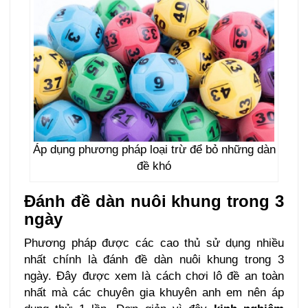
Áp dụng phương pháp loại trừ để bỏ những dàn
đề khó
Đánh đề dàn nuôi khung trong 3
ngày
Phương pháp được các cao thủ sử dụng nhiều
nhất chính là đánh đề dàn nuôi khung trong 3
ngày. Đây được xem là cách chơi lô đề an toàn
nhất mà các chuyên gia khuyên anh em nên áp