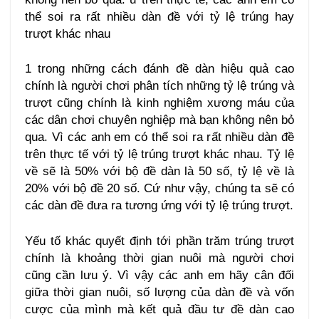
thể soi ra rất nhiều dàn đề với tỷ lệ trúng hay
trượt khác nhau
1 trong những cách đánh đề dàn hiệu quả cao
chính là người chơi phân tích những tỷ lệ trúng và
trượt cũng chính là kinh nghiệm xương máu của
các dân chơi chuyên nghiệp mà bạn không nên bỏ
qua. Vì các anh em có thể soi ra rất nhiều dàn đề
trên thực tế với tỷ lệ trúng trượt khác nhau. Tỷ lệ
về sẽ là 50% với bộ đề dàn là 50 số, tỷ lệ về là
20% với bộ đề 20 số. Cứ như vậy, chúng ta sẽ có
các dàn đề đưa ra tương ứng với tỷ lệ trúng trượt.
Yếu tố khác quyết định tới phần trăm trúng trượt
chính là khoảng thời gian nuôi mà người chơi
cũng cần lưu ý. Vì vậy các anh em hãy cân đối
giữa thời gian nuôi, số lượng của dàn đề và vốn
cược của mình mà kết quả đầu tư đề dàn cao