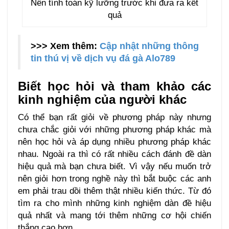
Nên tính toán kỹ lưỡng trước khi đưa ra kết
quả
>>> Xem thêm:
Cập nhật những thông
tin thú vị về dịch vụ đá gà Alo789
Biết học hỏi và tham khảo các
kinh nghiệm của người khác
Có thể bạn rất giỏi về phương pháp này nhưng
chưa chắc giỏi với những phương pháp khác mà
nên học hỏi và áp dụng nhiều phương pháp khác
nhau. Ngoài ra thì có rất nhiều cách đánh đề dàn
hiệu quả mà bạn chưa biết. Vì vậy nếu muốn trở
nên giỏi hơn trong nghề này thì bắt buộc các anh
em phải trau dồi thêm thật nhiều kiến thức. Từ đó
tìm ra cho mình những kinh nghiệm dàn đề hiệu
quả nhất và mang tới thêm những cơ hội chiến
thắng cao hơn.