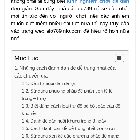
không phải ai cũng biết
kinh nghiệm chơi đề dàn
đơn giản. Sau đây, nhà cái alo789 nó sẽ cập nhật
mọi tin tức đến với người chơi, nếu các anh em
muốn biết thêm nhiều chi tiết nữa thì hãy truy cập
vào trang web alo789info.com để hiểu rõ hơn nữa
nhé.
Mục Lục
Những cách đánh dàn đề dễ trúng nhất của
các chuyên gia
Đầu tư nuôi dàn đề lộn
Sử dụng phương pháp để phân tích tỷ lệ
trúng – trượt
Biết dùng cách loại trừ để bỏ bớt các cầu đề
khó về
Đánh đề dàn nuôi khung trong 3 ngày
Cách đánh dàn đề dễ trúng nhất với lô rơi
Sử dụng xen kẽ các phương pháp để mang