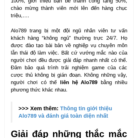
100%, giới thiệu bạn bè thành công tặng 50%,
chào mừng thành viên mới lên đến hàng chục
triệu,….
Alo789 trang bị một đội ngũ nhân viên tư vấn
khách hàng “không ngủ” thường trực 24/7. Họ
được đào tạo bài bản về nghiệp vụ chuyên môn
lẫn thái độ làm việc. Bất cứ vướng mắc nào của
người chơi đều được giải đáp nhanh nhất có thể.
Đảm bảo quá trình trải nghiệm game của các
cược thủ không bị gián đoạn. Không những vậy,
người chơi có thể
liên hệ Alo789
bằng nhiều
phương thức khác nhau.
>>> Xem thêm:
Thông tin giới thiệu
Alo789 và đánh giá toàn diện nhất
Giải đáp những thắc mắc