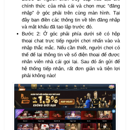
chính thức của nhà cái và chọn mục “đăng
nhập” ở góc phải trên cùng màn hình. Tại
đây bạn điền các thông tin về tên đăng nhập
và mật khẩu đã tạo lập trước đó.
Bước 2: Ở góc phải phía dưới sẽ có hộp
thoại chat trực tiếp người chơi nhấn vào và
nhập thắc mắc. Nếu cần thiết, người chơi có
thể để lại thông tin về số điện thoại để được
nhân viên nhà cái gọi lại. Sau đó ấn gửi để
hệ thống tiếp nhận, rất đơn giản và tiện lợi
phải không nào!