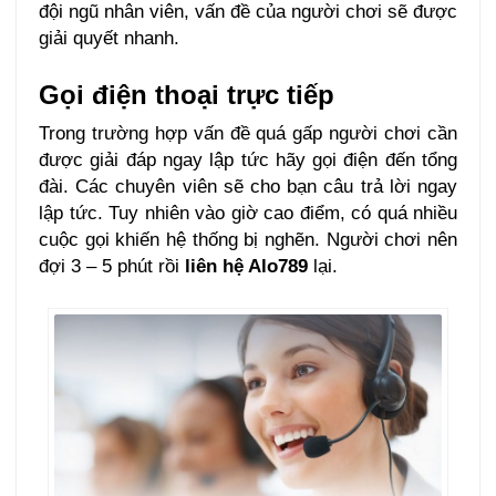
đội ngũ nhân viên, vấn đề của người chơi sẽ được
giải quyết nhanh.
Gọi điện thoại trực tiếp
Trong trường hợp vấn đề quá gấp người chơi cần
được giải đáp ngay lập tức hãy gọi điện đến tổng
đài. Các chuyên viên sẽ cho bạn câu trả lời ngay
lập tức. Tuy nhiên vào giờ cao điểm, có quá nhiều
cuộc gọi khiến hệ thống bị nghẽn. Người chơi nên
đợi 3 – 5 phút rồi
liên hệ Alo789
lại.