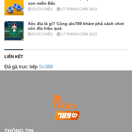
con miền Bắc
03:53:CHIỀU
17 THÁNG CHÍN 2022
Xóc đĩa là gì? Cùng alo789 khám phá cách chơi
xóc đĩa hiệu quả
03:51:CHIỀU
17 THÁNG CHÍN 2022
LIÊN KẾT
Đá gà trực tiếp
Sv388
THÔNG TIN