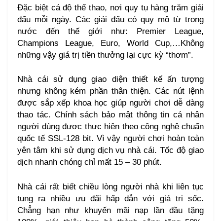
Đặc biệt cá độ thể thao, nơi quy tụ hàng trăm giải
đấu mỗi ngày. Các giải đấu có quy mô từ trong
nước đến thế giới như: Premier League,
Champions League, Euro, World Cup,…Không
những vậy giá trị tiền thưởng lại cực kỳ “thơm”.
Nhà cái sử dụng giao diện thiết kế ấn tượng
nhưng không kém phần thân thiện. Các nút lệnh
được sắp xếp khoa học giúp người chơi dễ dàng
thao tác. Chính sách bảo mật thông tin cá nhân
người dùng được thực hiện theo công nghệ chuẩn
quốc tế SSL-128 bit. Vì vậy người chơi hoàn toàn
yên tâm khi sử dụng dịch vụ nhà cái. Tốc độ giao
dịch nhanh chóng chỉ mất 15 – 30 phút.
Nhà cái rất biết chiều lòng người nhà khi liên tục
tung ra nhiều ưu đãi hấp dẫn với giá trị sốc.
Chẳng hạn như khuyến mãi nạp lần đầu tặng