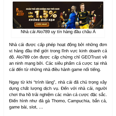
Nhà cái Alo789 uy tín hàng đầu châu Á
Nhà cái được cấp phép hoạt động bởi những đơn
vị hàng đầu thế giới trong lĩnh vực kinh doanh cá
độ. Alo789 còn được cấp chứng chỉ GEOTrust về
an ninh mạng bởi. Các siêu phẩm cá cược tại nhà
cái đến từ những nhà điều hành game nổi tiếng.
Ngay từ khi “trình làng”, nhà cái đã chú trọng xây
dựng chất lượng dịch vụ. Đến với nhà cái, người
chơi tha hồ trải nghiệm các màn cá cược đặc sắc.
Điển hình như đá gà Thomo, Campuchia, bắn cá,
game bài, slot, …