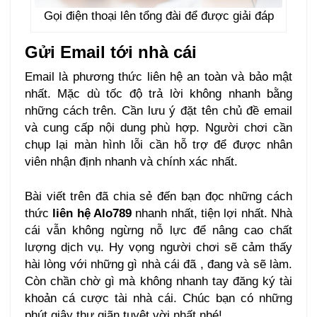
Gọi điện thoại lên tổng đài để được giải đáp
Gửi Email tới nhà cái
Email là phương thức liên hệ an toàn và bảo mật
nhất. Mặc dù tốc độ trả lời không nhanh bằng
những cách trên. Cần lưu ý đặt tên chủ đề email
và cung cấp nội dung phù hợp. Người chơi cần
chụp lại màn hình lỗi cần hỗ trợ để được nhân
viên nhận định nhanh và chính xác nhất.
Bài viết trên đã chia sẻ đến bạn đọc những cách
thức
liên hệ Alo789
nhanh nhất, tiện lợi nhất. Nhà
cái vẫn không ngừng nỗ lực để nâng cao chất
lượng dịch vụ. Hy vọng người chơi sẽ cảm thấy
hài lòng với những gì nhà cái đã , đang và sẽ làm.
Còn chần chờ gì mà không nhanh tay đăng ký tài
khoản cá cược tài nhà cái. Chúc bạn có những
phút giây thư giãn tuyệt vời nhất nhé!